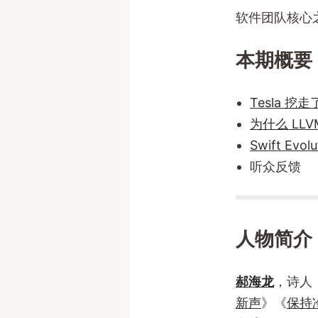
软件团队核心之
本期概要
Tesla 挖走
为什么 LL
Swift Evolu
听众反馈
人物简介
郝海龙
，诗人
新声
》《
保持