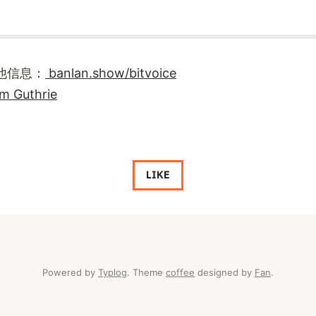
他信息：
banlan.show/bitvoice
im Guthrie
LIKE
Powered by
Typlog
. Theme
coffee
designed by
Fan
.