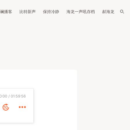
斓播客
比特新声
保持冷静
海龙一声吼存档
郝海龙
0:00
01:59:56