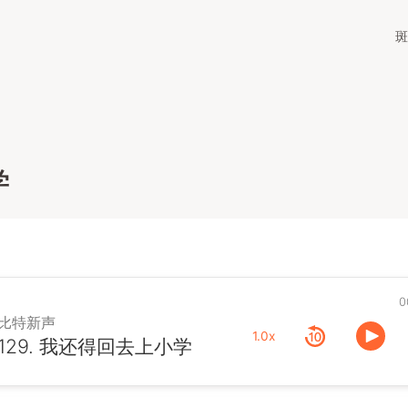
斑
学
0
比特新声
1.0x
129. 我还得回去上小学