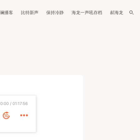
斓播客
比特新声
保持冷静
海龙一声吼存档
郝海龙
0:00
01:17:56