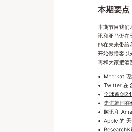
本期要点
本期节目我们从
讯和亚马逊在天猫
能在未来带给
开始做播客以
再和大家把酒
Meerkat
现
Twitter 在
全球首创2
走进韩国在
腾讯
和
Ama
Apple 的
天
ResearchK