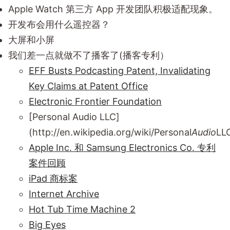
Apple Watch 第三方 App 开发团队积极适配现象。
开发布会用什么遥控器？
大屏和小屏
我们差一点就做不了播客了(播客专利）
EFF Busts Podcasting Patent, Invalidating
Key Claims at Patent Office
Electronic Frontier Foundation
[Personal Audio LLC]
(http://en.wikipedia.org/wiki/Personal
Audio
LL
Apple Inc. 和 Samsung Electronics Co. 专利
案件回顾
iPad 商标案
Internet Archive
Hot Tub Time Machine 2
Big Eyes