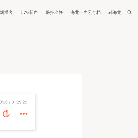
斓播客
比特新声
保持冷静
海龙一声吼存档
郝海龙
0:00
01:29:29