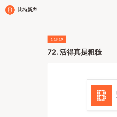
比特新声
1:29:29
72. 活得真是粗糙