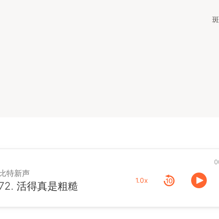
斑
0
比特新声
1.0x
72. 活得真是粗糙